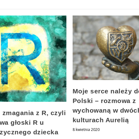
Moje serce należy d
Polski – rozmowa z
wychowaną w dwóc
 zmagania z R, czyli
kulturach Aurelią
a głoski R u
8 kwietnia 2020
zycznego dziecka