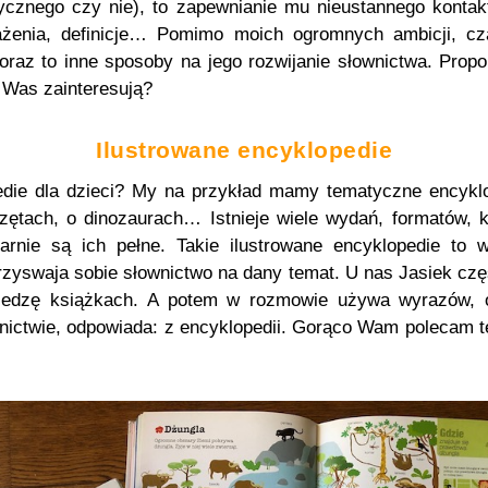
ycznego czy nie), to zapewnianie mu nieustannego kontak
ażenia, definicje… Pomimo moich ogromnych ambicji, c
raz to inne sposoby na jego rozwijanie słownictwa. Propo
i Was zainteresują?
Ilustrowane encyklopedie
edie dla dzieci? My na przykład mamy tematyczne encyk
zętach, o dinozaurach… Istnieje wiele wydań, formatów, ka
arnie są ich pełne. Takie ilustrowane encyklopedie to 
zyswaja sobie słownictwo na dany temat. U nas Jasiek czę
iedzę książkach. A potem w rozmowie używa wyrazów, o 
wnictwie, odpowiada: z encyklopedii. Gorąco Wam polecam t