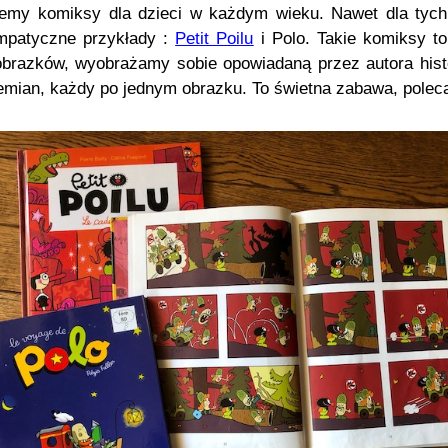
iemy komiksy dla dzieci w każdym wieku. Nawet dla tych, 
mpatyczne przykłady :
Petit Poilu
i Polo. Takie komiksy to
obrazków, wyobrażamy sobie opowiadaną przez autora histo
emian, każdy po jednym obrazku. To świetna zabawa, polec