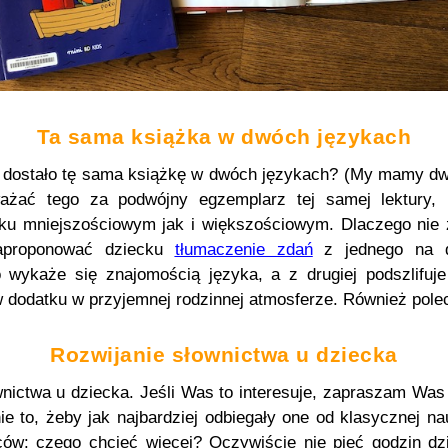
Ta sama książka w dwóch językach
 dostało tę sama książkę w dwóch językach? (My mamy d
ważać tego za podwójny egzemplarz tej samej lektury,
ku mniejszościowym jak i większościowym. Dlaczego nie 
zaproponować dziecku
tłumaczenie zdań
z jednego na dr
o wykaże się znajomością języka, a z drugiej podszlifuje
w dodatku w przyjemnej rodzinnej atmosferze. Również pol
Rozwijanie słownictwa u dziecka
ownictwa u dziecka. Jeśli Was to interesuje, zapraszam Wa
ie to, żeby jak najbardziej odbiegały one od klasycznej na
ów: czego chcieć więcej? Oczywiście nie pięć godzin dzi