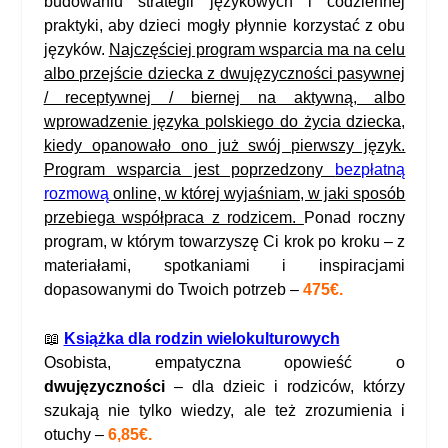
budowaniu strategii językowych i codziennej
praktyki, aby dzieci mogły płynnie korzystać z obu
języków.
Najczęściej program wsparcia ma na celu
albo przejście dziecka z dwujęzyczności pasywnej
/ receptywnej / biernej na aktywną, albo
wprowadzenie języka polskiego do życia dziecka,
kiedy opanowało ono już swój pierwszy język.
Program wsparcia jest poprzedzony
bezpłatną
rozmową
online, w której wyjaśniam, w jaki sposób
przebiega współpraca z rodzicem.
Ponad roczny
program, w którym towarzyszę Ci krok po kroku – z
materiałami, spotkaniami i inspiracjami
dopasowanymi do Twoich potrzeb –
475€.
📖
Książka dla rodzin wielokulturowych
Osobista, empatyczna opowieść o
dwujęzyczności
– dla dzieic i rodziców, którzy
szukają nie tylko wiedzy, ale też zrozumienia i
otuchy –
6,85€.