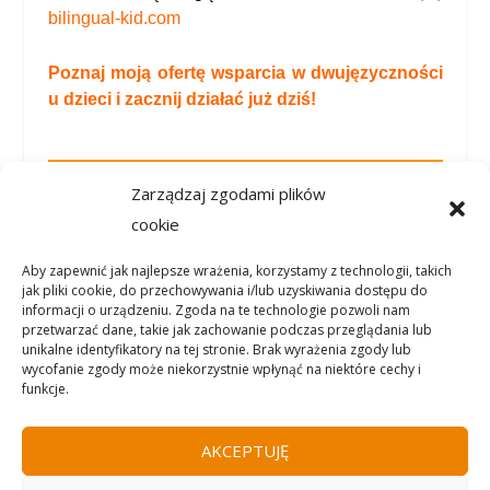
bilingual-kid.com
Poznaj moją ofertę wsparcia w dwujęzyczności
u dzieci i zacznij działać już dziś!
Zarządzaj zgodami plików
👉
Zapraszam do zapisania sie do
cookie
newslettera o dwujęzyczności
dziecięcej :
TUTAJ.
Aby zapewnić jak najlepsze wrażenia, korzystamy z technologii, takich
jak pliki cookie, do przechowywania i/lub uzyskiwania dostępu do
informacji o urządzeniu. Zgoda na te technologie pozwoli nam
przetwarzać dane, takie jak zachowanie podczas przeglądania lub
unikalne identyfikatory na tej stronie. Brak wyrażenia zgody lub
wycofanie zgody może niekorzystnie wpłynąć na niektóre cechy i
funkcje.
AKCEPTUJĘ