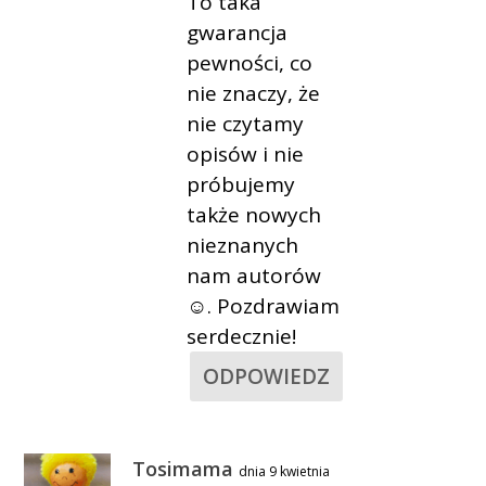
To taka
gwarancja
pewności, co
nie znaczy, że
nie czytamy
opisów i nie
próbujemy
także nowych
nieznanych
nam autorów
☺. Pozdrawiam
serdecznie!
ODPOWIEDZ
Tosimama
dnia 9 kwietnia