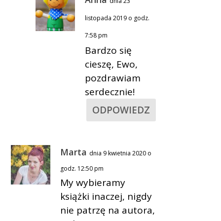
dnia 23
listopada 2019 o godz.
7:58 pm
Bardzo się
cieszę, Ewo,
pozdrawiam
serdecznie!
ODPOWIEDZ
Marta
dnia 9 kwietnia 2020 o
godz. 12:50 pm
My wybieramy
książki inaczej, nigdy
nie patrzę na autora,