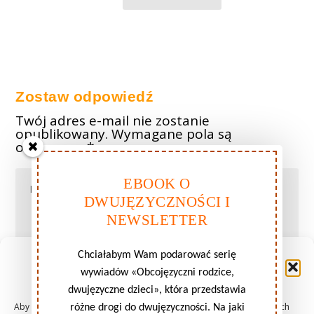
Zostaw odpowiedź
Twój adres e-mail nie zostanie
opublikowany.
Wymagane pola są
oznaczone
*
EBOOK O
DWUJĘZYCZNOŚCI I
NEWSLETTER
Chciałabym Wam podarować serię
Zarządzaj zgodami plików
wywiadów «Obcojęzyczni rodzice,
cookie
dwujęzyczne dzieci», która przedstawia
Aby zapewnić jak najlepsze wrażenia, korzystamy z technologii, takich
różne drogi do dwujęzyczności. Na jaki