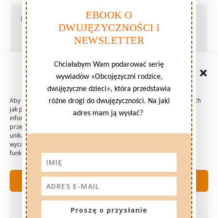
EBOOK O
DWUJĘZYCZNOŚCI I
NEWSLETTER
Chciałabym Wam podarować serię
Zarządzaj zgodami plików
wywiadów «Obcojęzyczni rodzice,
cookie
dwujęzyczne dzieci», która przedstawia
Aby zapewnić jak najlepsze wrażenia, korzystamy z technologii, takich
różne drogi do dwujęzyczności. Na jaki
jak pliki cookie, do przechowywania i/lub uzyskiwania dostępu do
adres mam ją wysłać?
informacji o urządzeniu. Zgoda na te technologie pozwoli nam
przetwarzać dane, takie jak zachowanie podczas przeglądania lub
unikalne identyfikatory na tej stronie. Brak wyrażenia zgody lub
wycofanie zgody może niekorzystnie wpłynąć na niektóre cechy i
funkcje.
AKCEPTUJĘ
ODMÓW
Mentions legales i ogólne warunki
Proszę o przysłanie
sprzedaży
Polityka prywatności