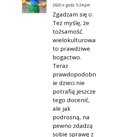
2020 o godz. 5:24 pm
Zgadzam się☺.
Też myślę, że
tożsamość
wielokulturowa
to prawdziwe
bogactwo.
Teraz
prawdopodobn
ie dzieci nie
potrafią jeszcze
tego docenić,
ale jak
podrosną, na
pewno zdadzą
sobie sprawę z