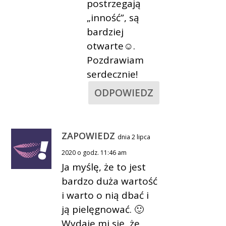
postrzegają
„inność”, są
bardziej
otwarte☺.
Pozdrawiam
serdecznie!
ODPOWIEDZ
ZAPOWIEDZ
dnia 2 lipca
2020 o godz. 11:46 am
Ja myślę, że to jest
bardzo duża wartość
i warto o nią dbać i
ją pielęgnować. 🙂
Wydaje mi się, że