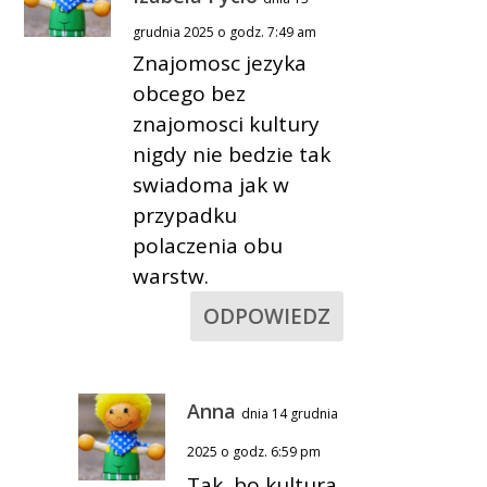
grudnia 2025 o godz. 7:49 am
Znajomosc jezyka
obcego bez
znajomosci kultury
nigdy nie bedzie tak
swiadoma jak w
przypadku
polaczenia obu
warstw.
ODPOWIEDZ
Anna
dnia 14 grudnia
2025 o godz. 6:59 pm
Tak, bo kultura