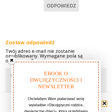
ODPOWIEDZ
Zostaw odpowiedź
Twój adres e-mail nie zostanie
opublikowany.
Wymagane pola są
oznaczone
*
EBOOK O
DWUJĘZYCZNOŚCI I
NEWSLETTER
Chciałabym Wam podarować serię
Zarządzaj zgodami plików
wywiadów «Obcojęzyczni rodzice,
cookie
dwujęzyczne dzieci», która przedstawia