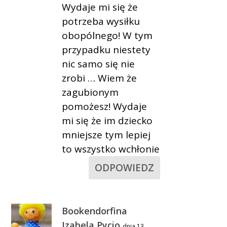
Wydaje mi się że
potrzeba wysiłku
obopólnego! W tym
przypadku niestety
nic samo się nie
zrobi … Wiem że
zagubionym
pomożesz! Wydaje
mi się że im dziecko
mniejsze tym lepiej
to wszystko wchłonie
ODPOWIEDZ
Bookendorfina
Izabela Pycio
dnia 13