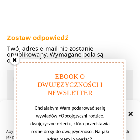
Zostaw odpowiedź
Twój adres e-mail nie zostanie
opublikowany.
Wymagane pola są
oznaczone
*
EBOOK O
DWUJĘZYCZNOŚCI I
NEWSLETTER
Chciałabym Wam podarować serię
Zarządzaj zgodami plików
wywiadów «Obcojęzyczni rodzice,
cookie
dwujęzyczne dzieci», która przedstawia
Aby zapewnić jak najlepsze wrażenia, korzystamy z technologii, takich
różne drogi do dwujęzyczności. Na jaki
jak pliki cookie, do przechowywania i/lub uzyskiwania dostępu do
adres mam ją wysłać?