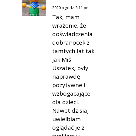
2020 o godz. 3:11 pm
Tak, mam
wrażenie, że
doświadczenia
dobranocek z
tamtych lat tak
jak Miś
Uszatek, były
naprawdę
pozytywne i
wzbogacające
dla dzieci.
Nawet dzisiaj
uwielbiam
oglądać je z