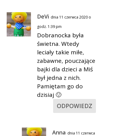
DeVi
dnia 11 czerwca 2020 o
godz. 1:39 pm
Dobranocka była
świetna. Wtedy
leciały takie miłe,
zabawne, pouczające
bajki dla dzieci a Miś
był jedna z nich.
Pamiętam go do
dzisiaj 🙂
ODPOWIEDZ
Anna
dnia 11 czerwca