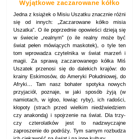
Wyjątkowe zaczarowane kółko
Jedna z książek o Misiu Uszatku znacznie różni
się od innych: „Zaczarowane kółko misia
Uszatka”. O ile poprzednie opowieści dzieją się
w świecie „realnym” (o ile realny może być
świat pełen mówiących maskotek), o tyle ten
tom wprowadza czytelnika w świat marzeń i
magii. Za sprawą zaczarowanego kółka Miś
Uszatek przenosi się do dalekich krajów: do
krainy Eskimosów, do Ameryki Południowej, do
Afryki… Tam nasz bohater spotyka nowych
przyjaciół, poznaje, w jaki sposób żyją (w
namiotach, w igloo, łowiąc ryby), ich radości,
kłopoty (strach przed wielkim niedźwiedziem
czy anakondą) i spojrzenie na świat. Dla trzy-
czy czterolatków jest to nadzwyczajne
zaproszenie do podróży. Tym samym rozbudza
ich ciekawość na świat i na inne kultury.