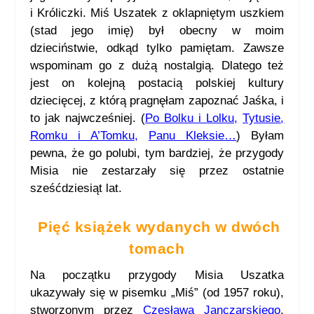
i Króliczki. Miś Uszatek z oklapniętym uszkiem
(stad jego imię) był obecny w moim
dzieciństwie, odkąd tylko pamiętam. Zawsze
wspominam go z dużą nostalgią. Dlatego też
jest on kolejną postacią polskiej kultury
dziecięcej, z którą pragnęłam zapoznać Jaśka, i
to jak najwcześniej. (
Po Bolku i Lolku,
Tytusie
,
Romku i A’Tomku
,
Panu Kleksie…
) Byłam
pewna, że go polubi, tym bardziej, że przygody
Misia nie zestarzały się przez ostatnie
sześćdziesiąt lat.
Pięć książek wydanych w dwóch
tomach
Na początku przygody Misia Uszatka
ukazywały się w pisemku „Miś” (od 1957 roku),
stworzonym przez
Czesława Janczarskiego
.