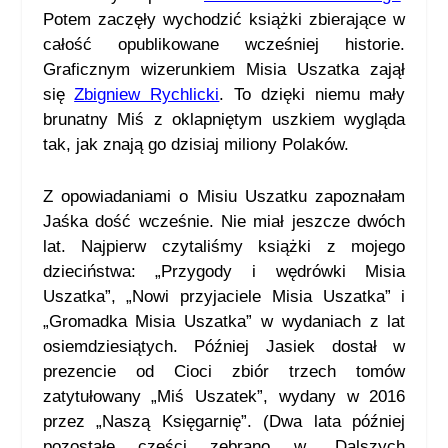
Potem zaczęły wychodzić książki zbierające w
całość opublikowane wcześniej historie.
Graficznym wizerunkiem Misia Uszatka zajął
się
Zbigniew Rychlicki
. To dzięki niemu mały
brunatny Miś z oklapniętym uszkiem wygląda
tak, jak znają go dzisiaj miliony Polaków.
Z opowiadaniami o Misiu Uszatku zapoznałam
Jaśka dość wcześnie. Nie miał jeszcze dwóch
lat. Najpierw czytaliśmy książki z mojego
dzieciństwa: „Przygody i wędrówki Misia
Uszatka”, „Nowi przyjaciele Misia Uszatka” i
„Gromadka Misia Uszatka” w wydaniach z lat
osiemdziesiątych. Później Jasiek dostał w
prezencie od Cioci zbiór trzech tomów
zatytułowany „Miś Uszatek”, wydany w 2016
przez „Naszą Księgarnię”. (Dwa lata później
pozostałe części zebrano w „Dalszych