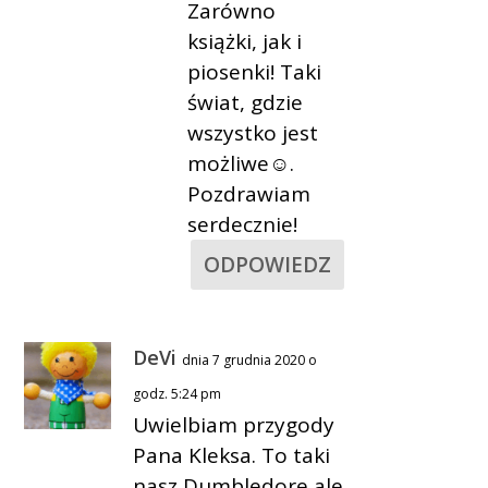
Zarówno
książki, jak i
piosenki! Taki
świat, gdzie
wszystko jest
możliwe☺.
Pozdrawiam
serdecznie!
ODPOWIEDZ
DeVi
dnia 7 grudnia 2020 o
godz. 5:24 pm
Uwielbiam przygody
Pana Kleksa. To taki
nasz Dumbledore ale