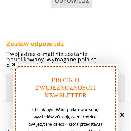
ODPOWIEDZ
Zostaw odpowiedź
Twój adres e-mail nie zostanie
opublikowany.
Wymagane pola są
oznaczone
*
EBOOK O
DWUJĘZYCZNOŚCI I
NEWSLETTER
Chciałabym Wam podarować serię
Zarządzaj zgodami plików
wywiadów «Obcojęzyczni rodzice,
cookie
dwujęzyczne dzieci», która przedstawia