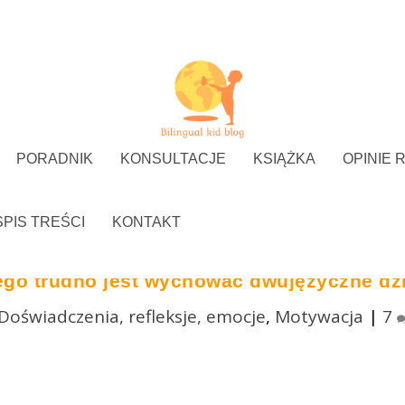
PORADNIK
KONSULTACJE
KSIĄŻKA
OPINIE 
SPIS TREŚCI
KONTAKT
ego trudno jest wychować dwujęzyczne dz
Doświadczenia, refleksje, emocje
,
Motywacja
|
7