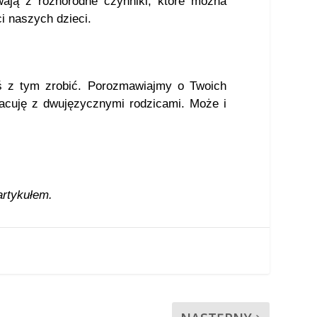
ają z różnorodne czynniki, które można
i naszych dzieci.
oś z tym zrobić. Porozmawiajmy o Twoich
racuję z dwujęzycznymi rodzicami. Może i
artykułem.