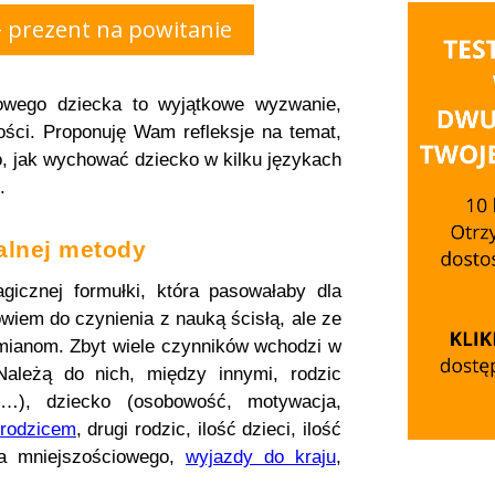
+ prezent na powitanie
owego dziecka to wyjątkowe wyzwanie,
ości. Proponuję Wam refleksje na temat,
o, jak wychować dziecko w kilku językach
.
alnej metody
icznej formułki, która pasowałaby dla
wiem do czynienia z nauką ścisłą, ale ze
mianom. Zbyt wiele czynników wchodzi w
Należą do nich, między innymi, rodzic
ty…), dziecko (osobowość, motywacja,
 rodzicem
, drugi rodzic, ilość dzieci, ilość
a mniejszościowego,
wyjazdy do kraju
,