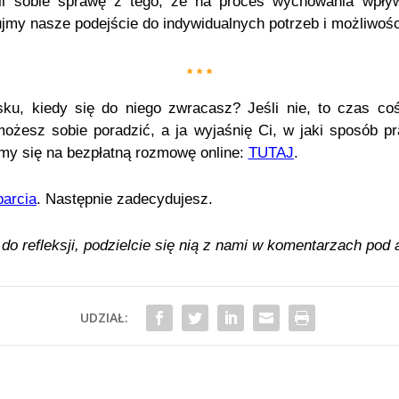
ali sobie sprawę z tego, że na proces wychowania wpływ
jmy nasze podejście do indywidualnych potrzeb i możliwośc
* * *
ku, kiedy się do niego zwracasz? Jeśli nie, to czas c
ożesz sobie poradzić, a ja wyjaśnię Ci, w jaki sposób p
my się na bezpłatną rozmowę online:
TUTAJ
.
arcia
. Następnie zadecydujesz.
do refleksji, podzielcie się nią z nami w komentarzach pod 
UDZIAŁ: