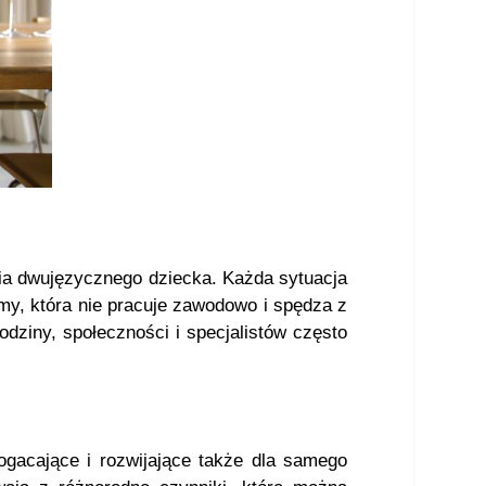
ia dwujęzycznego dziecka. Każda sytuacja
mamy, która nie pracuje zawodowo i spędza z
odziny, społeczności i specjalistów często
gacające i rozwijające także dla samego