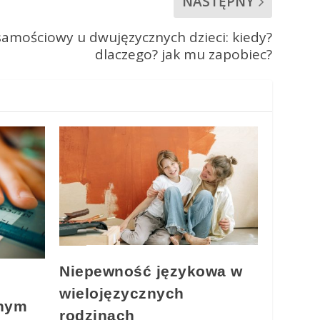
NASTĘPNY
żsamościowy u dwujęzycznych dzieci: kiedy?
dlaczego? jak mu zapobiec?
Niepewność językowa w
wielojęzycznych
znym
rodzinach