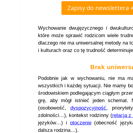
Zapisy do newslettera 
Wychowanie dwujęzycznego i dwukultur
które może sprawić rodzicom wiele trudn
dlaczego nie ma uniwersalnej metody na t
i kulturach oraz co tę trudność determinuje
Brak uniwers
Podobnie jak w wychowaniu, nie ma mag
wszystkich i każdej sytuacji. Nie mamy bo
środowiskiem podlegającym ciągłym prze
grę, aby mógł istnieć jeden schemat. 
(osobowość,
dyspozycyjność
, prioryte
zdolności…), kontekst rodzinny (
relacja z
języków…) i
otoczenie
(obecność język
dalsza rodzina…).