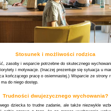
Stosunek i możliwości rodzica
ość, zasoby i wsparcie potrzebne do skutecznego wychowan
riorytety i motywacje. (Inaczej prezentuje się sytuacja u 
ica kończącego pracę o osiemnastej.) Wsparcie ze strony r
c ma do niego dostęp.
Trudności dwujezycznego wychowania?
ego dziecka to trudne zadanie, ale także niezwykle wzbo