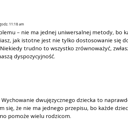
 godz. 11:18 am
blemu – nie ma jednej uniwersalnej metody, bo ka
asz, jak istotne jest nie tylko dostosowanie się do
. Niekiedy trudno to wszystko zrównoważyć, zwłaszc
aszą dyspozycyjność.
m
! Wychowanie dwujęzycznego dziecka to naprawdę 
ię, że nie ma jednego przepisu, bo każde dziecko
wno pomoże wielu rodzicom.