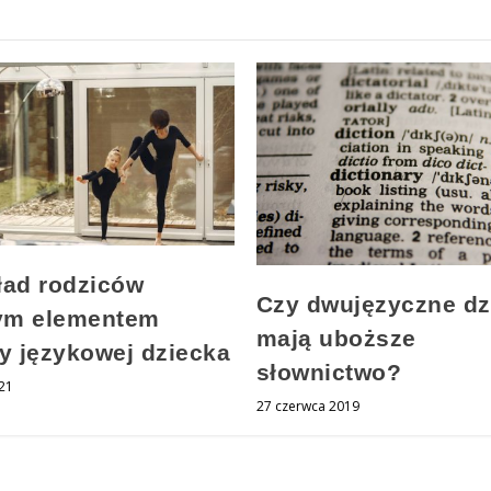
ład rodziców
Czy dwujęzyczne dz
ym elementem
mają uboższe
ry językowej dziecka
słownictwo?
021
27 czerwca 2019