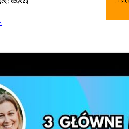
ęcej) dotyczą
m