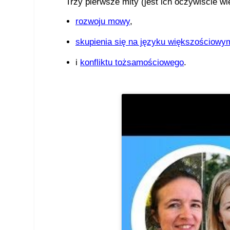
Trzy pierwsze mity (jest ich oczywiście wi
rozwoju mowy
,
skupienia się na języku większościowy
i
konfliktu tożsamościowego
.