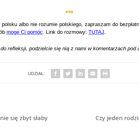
***
o polsku albo nie rozumie polskiego, zapraszam do bezpła
sób
mogę Ci pomóc
. Link do rozmowy:
TUTAJ
.
o refleksji, podzielcie się nią
z nami w komentarzach pod 
UDZIAŁ:
ie się zbyt słaby
Czy jeden rodzi