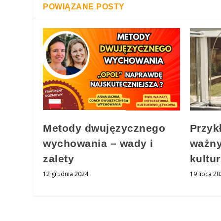
POWIĄZANE POSTY
Metody dwujęzycznego
Przyk
wychowania – wady i
ważn
zalety
kultu
12 grudnia 2024
19 lipca 2