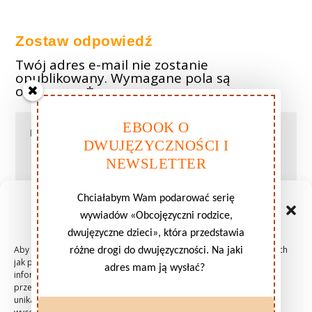
Zostaw odpowiedź
Twój adres e-mail nie zostanie
opublikowany.
Wymagane pola są
oznaczone
*
EBOOK O
DWUJĘZYCZNOŚCI I
NEWSLETTER
Chciałabym Wam podarować serię
Zarządzaj zgodami plików
wywiadów «Obcojęzyczni rodzice,
cookie
dwujęzyczne dzieci», która przedstawia
Aby zapewnić jak najlepsze wrażenia, korzystamy z technologii, takich
różne drogi do dwujęzyczności. Na jaki
jak pliki cookie, do przechowywania i/lub uzyskiwania dostępu do
adres mam ją wysłać?
informacji o urządzeniu. Zgoda na te technologie pozwoli nam
przetwarzać dane, takie jak zachowanie podczas przeglądania lub
unikalne identyfikatory na tej stronie. Brak wyrażenia zgody lub