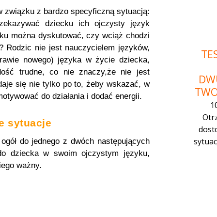
 związku z bardzo specyficzną sytuacją:
ekazywać dziecku ich ojczysty język
adku można dyskutować, czy wciąż chodzi
? Rodzic nie jest nauczycielem języków,
TES
awie nowego) języka w życie dziecka,
dość trudne, co nie znaczy,że nie jest
DW
je się nie tylko po to, żeby wskazać, w
TWO
otywować do działania i dodać energii.
1
Otr
e sytuacje
dost
sytuac
 ogół do jednego z dwóch następujących
do dziecka w swoim ojczystym języku,
niego ważny.