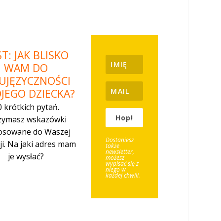
T: JAK BLISKO
WAM DO
UJĘZYCZNOŚCI
JEGO DZIECKA?
0 kr
ó
tkich pytań.
Hop!
zymasz wskazówki
osowane do Waszej
Dostaniesz
ji.
Na jaki adres mam
tak
ż
e
newsletter,
je wysłać?
możesz
wypisać się z
niego w
ka
ż
dej chwili.