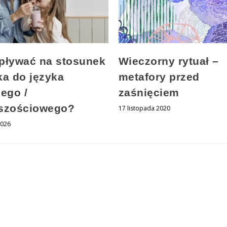
pływać na stosunek
Wieczorny rytuał –
ka do języka
metafory przed
iego /
zaśnięciem
szościowego?
17 listopada 2020
2026