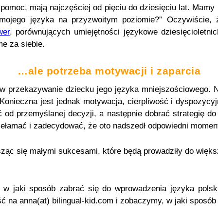
pomoc, mają najczęściej od pięciu do dziesięciu lat. Mamy 
mojego języka na przyzwoitym poziomie?” Oczywiście, 
wer
, porównujących umiejętności językowe dziesięcioletni
e za siebie.
…ale potrzeba motywacji i zaparcia
w przekazywanie dziecku jego języka mniejszościowego. N
Konieczna jest jednak motywacja, cierpliwość i dyspozycyjn
ć od przemyślanej decyzji, a następnie dobrać strategię d
przełamać i zadecydować, że oto nadszedł odpowiedni momen
esząc się małymi sukcesami, które będą prowadziły do więks
, w jaki sposób zabrać się do wprowadzenia języka pols
 na anna(at) bilingual-kid.com i zobaczymy, w jaki sposó