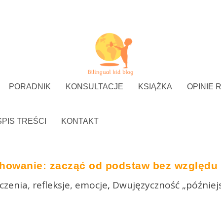
PORADNIK
KONSULTACJE
KSIĄŻKA
OPINIE 
SPIS TREŚCI
KONTAKT
owanie: zacząć od podstaw bez względu 
zenia, refleksje, emocje
,
Dwujęzyczność „później