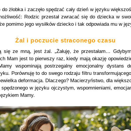
 do żłobka i zaczęło spędzać cały dzień w języku większośc
 możliwość: Rodzic przestał zwracać się do dziecka w s
, że pomimo jego wysiłków dziecko i tak odpowiada mu w ję
Żal i poczucie straconego czasu
 się ze mną, jest żal. „Żałuję, że przestałam… Gdybym 
ch Mam jest to pierwszy raz, kiedy mają okazję opowiedzie
Mamy wspominają postrzegalny emocjonalny dystans d
ku. Porównuję to do swego rodzaju filtru transformująceg
niewielka deformacja. Dlaczego? Macierzyństwo, dla większo
a spędzonego w języku ojczystym, wspomnieniami, emocja
 językiem Mamy.