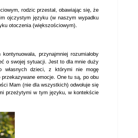
iowym, rodzic przestał, obawiając się, że
woim ojczystym języku (w naszym wypadku
zyku otoczenia (większościowym).
kontynuowała, przynajmniej rozumiałoby
ć o swojej sytuacji. Jest to dla mnie duży
o własnych dzieci, z którymi nie mogę
o przekazywane emocje. One tu są, po obu
ści Mam (nie dla wszystkich) odwołuje się
mi przeżytymi w tym języku, w kontekście