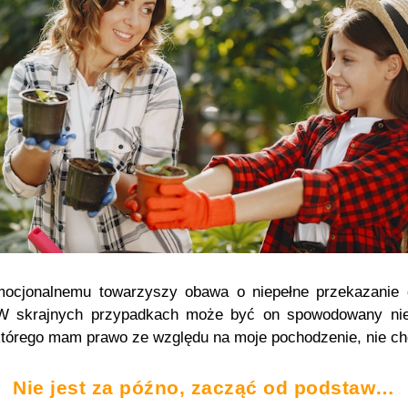
cjonalnemu towarzyszy obawa o niepełne przekazanie dz
(W skrajnych przypadkach może być on spowodowany nie
którego mam prawo ze względu na moje pochodzenie, nie chc
Nie jest za późno, zacząć od podstaw…