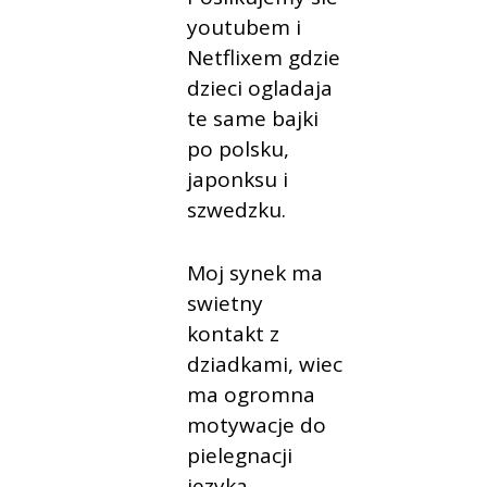
youtubem i
Netflixem gdzie
dzieci ogladaja
te same bajki
po polsku,
japonksu i
szwedzku.
Moj synek ma
swietny
kontakt z
dziadkami, wiec
ma ogromna
motywacje do
pielegnacji
jezyka