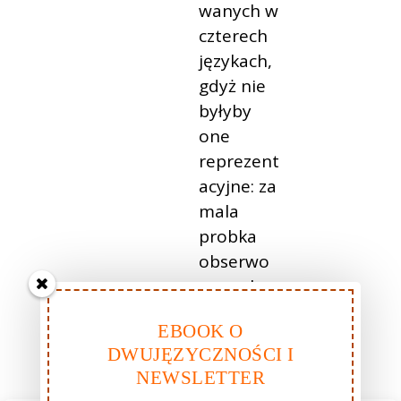
wanych w
czterech
językach,
gdyż nie
byłyby
one
reprezent
acyjne: za
mala
probka
obserwo
wanych
osób.
EBOOK O
DWUJĘZYCZNOŚCI I
Możliwe,
NEWSLETTER
że istnieją