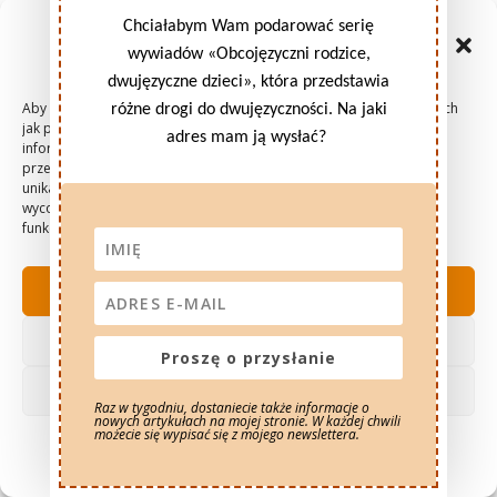
badania
Chciałabym Wam podarować serię
Zarządzaj zgodami plików
quali
wywiadów «Obcojęzyczni rodzice,
cookie
(wywiady,
dwujęzyczne dzieci», która przedstawia
obserwacj
Aby zapewnić jak najlepsze wrażenia, korzystamy z technologii, takich
różne drogi do dwujęzyczności. Na jaki
jak pliki cookie, do przechowywania i/lub uzyskiwania dostępu do
e…), ale
adres mam ją wysłać?
informacji o urządzeniu. Zgoda na te technologie pozwoli nam
nie
przetwarzać dane, takie jak zachowanie podczas przeglądania lub
unikalne identyfikatory na tej stronie. Brak wyrażenia zgody lub
mozna
wycofanie zgody może niekorzystnie wpłynąć na niektóre cechy i
funkcje.
byloby
uogólniać
AKCEPTUJĘ
, więc
jedynie w
ODMÓW
ramach
Proszę o przysłanie
tendencji,
ZOBACZ PREFERENCJE
Raz w tygodniu, dostaniecie także informacje o
ciekawost
nowych artykułach na mojej stronie. W każdej chwili
możecie się wypisać się z mojego newslettera.
ek.
Polityka prywatności