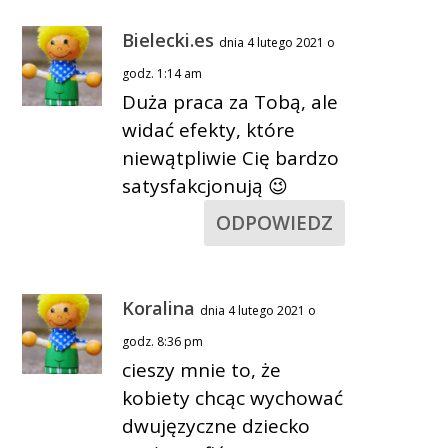
Bielecki.es
dnia 4 lutego 2021 o
godz. 1:14 am
Duża praca za Tobą, ale
widać efekty, które
niewątpliwie Cię bardzo
satysfakcjonują 😉
ODPOWIEDZ
Koralina
dnia 4 lutego 2021 o
godz. 8:36 pm
cieszy mnie to, że
kobiety chcąc wychować
dwujęzyczne dziecko