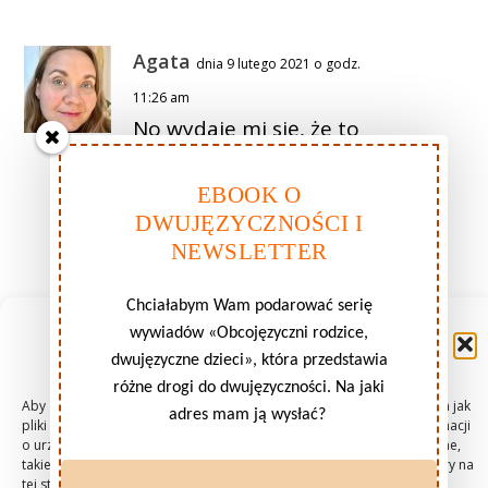
Agata
dnia 9 lutego 2021 o godz.
11:26 am
No wydaje mi się, że to
potrzeba naszych
czasów, którą
EBOOK O
zaspakajasz. Coraz
DWUJĘZYCZNOŚCI I
więcej takich
NEWSLETTER
dwujęzycznych rodzin.
Chciałabym Wam podarować serię
ODPOWIEDZ
Zarządzaj zgodami plików
wywiadów «Obcojęzyczni rodzice,
cookie
dwujęzyczne dzieci», która przedstawia
różne drogi do dwujęzyczności. Na jaki
Aby zapewnić jak najlepsze wrażenia, korzystamy z technologii, takich jak
AgaMylifestyle
adres mam ją wysłać?
dnia 10 lutego
pliki cookie, do przechowywania i/lub uzyskiwania dostępu do informacji
o urządzeniu. Zgoda na te technologie pozwoli nam przetwarzać dane,
2021 o godz. 9:12 am
takie jak zachowanie podczas przeglądania lub unikalne identyfikatory na
Gratuluję pomysłu i
tej stronie. Brak wyrażenia zgody lub wycofanie zgody może