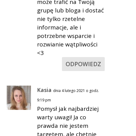
może trafić na Twoją
grupę lub bloga i dostać
nie tylko rzetelne
informacje, ale i
potrzebne wsparcie i
rozwianie wątpliwości
<3
ODPOWIEDZ
Kasia
dnia 4 lutego 2021 o godz.
9:19 pm
Pomysł jak najbardziej
warty uwagi! Ja co
prawda nie jestem
targetem, ale chętnie