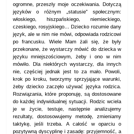
ogromne, przeszły moje oczekiwania. Dotyczą
języków o różnym „statusie” społecznym:
włoskiego, hiszpańskiego, niemieckiego,
czeskiego, rosyjskiego… Dziecko rozumie dany
język, ale w nim nie mówi, odpowiada rodzicowi
po francusku. Wiele Mam żali się, że były
przekonane, że wystarczy mówić do dziecka w
języku mniejszościowym, żeby i ono w nim
mówiło. Dla niektórych wystarczy, dla innych
nie, częściej jednak jest to za mało. Powoli,
krok po kroku, tworzymy sprzyjające warunki,
żeby dziecko zaczęło używać języka rodzica.
Rozwiązania, które proponuję, są dostosowane
do każdej indywidualnej sytuacji. Rodzic wciela
je w życie, testuje, następnie analizujemy
rezultaty, dostosowujemy metodę, zmieniamy
taktykę, jeśli trzeba. A całość w oparciu o
pozytywną dyscyplinę i zasadę: przyjemność, a