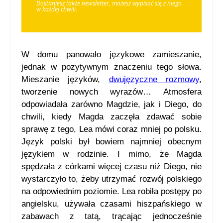
Dostaniesz tak
ż
e newsletter, możesz wypisać się z niego
w ka
ż
dej chwili.
W domu panowało językowe zamieszanie,
jednak w pozytywnym znaczeniu tego słowa.
Mieszanie języków,
dwujęzyczne rozmowy
,
tworzenie nowych wyrazów… Atmosfera
odpowiadała zarówno Magdzie, jak i Diego, do
chwili, kiedy Magda zaczęła zdawać sobie
sprawę z tego, Lea mówi coraz mniej po polsku.
Język polski był bowiem najmniej obecnym
językiem w rodzinie. I mimo, że Magda
spędzała z córkami więcej czasu niż Diego, nie
wystarczyło to, żeby utrzymać rozwój polskiego
na odpowiednim poziomie. Lea robiła postępy po
angielsku, używała czasami hiszpańskiego w
zabawach z tatą, trącając jednocześnie