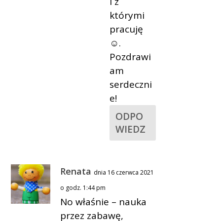
i z
którymi
pracuję
☺.
Pozdrawi
am
serdeczni
e!
ODPO
WIEDZ
Renata
dnia 16 czerwca 2021
o godz. 1:44 pm
No właśnie – nauka
przez zabawę,