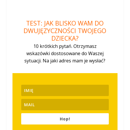
TEST: JAK BLISKO WAM DO
DWUJĘZYCZNOŚCI
TWOJEGO
DZIECKA?
10 kr
ó
tkich pytań. Otrzymasz
wskazówki dostosowane do Waszej
sytuacji.
Na jaki adres mam je wysłać?
Hop!