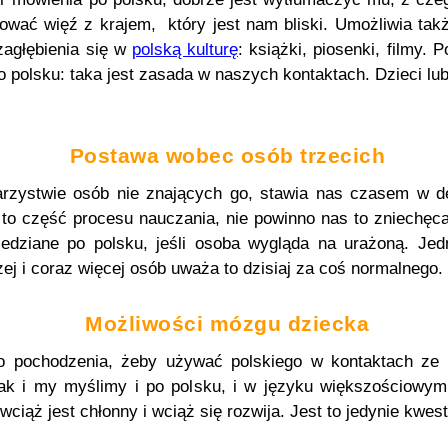
wać więź z krajem, który jest nam bliski. Umożliwia także
zagłębienia się w
polską kulturę
: książki, piosenki, filmy.
 polsku: taka jest zasada w naszych kontaktach. Dzieci lub
Postawa wobec osób trzecich
rzystwie osób nie znających go, stawia nas czasem w del
i to część procesu nauczania, nie powinno nas to zniech
iedziane po polsku, jeśli osoba wygląda na urażoną. Je
zej i coraz więcej osób uważa to dzisiaj za coś normalnego.
Możliwości mózgu dziecka
o pochodzenia, żeby używać polskiego w kontaktach ze s
 jak i my myślimy i po polsku, i w języku większościowym
ciąż jest chłonny i wciąż się rozwija. Jest to jedynie kwes