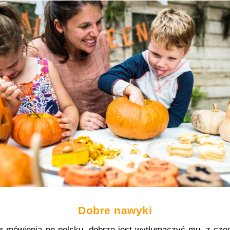
Dobre nawyki
 mówienia po polsku, dobrze jest wytłumaczyć mu, z czego