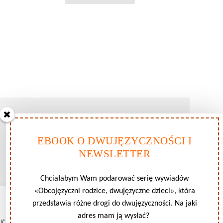
EBOOK O DWUJĘZYCZNOŚCI I
NEWSLETTER
Chciałabym Wam podarować serię wywiadów
«Obcojęzyczni rodzice, dwujęzyczne dzieci», która
Zarządzaj zgodami plików cookie
przedstawia różne drogi do dwujęzyczności. Na jaki
adres mam ją wysłać?
 jak najlepsze wrażenia, korzystamy z technologii, takich jak pliki cookie,