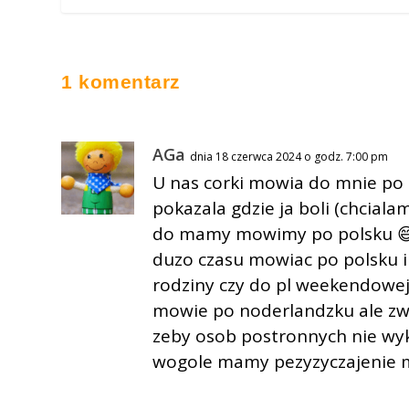
1 komentarz
AGa
dnia 18 czerwca 2024 o godz. 7:00 pm
U nas corki mowia do mnie po 
pokazala gdzie ja boli (chcial
do mamy mowimy po polsku 😄 m
duzo czasu mowiac po polsku i
rodziny czy do pl weekendowej
mowie po noderlandzku ale zwra
zeby osob postronnych nie wyk
wogole mamy pezyzyczajenie m