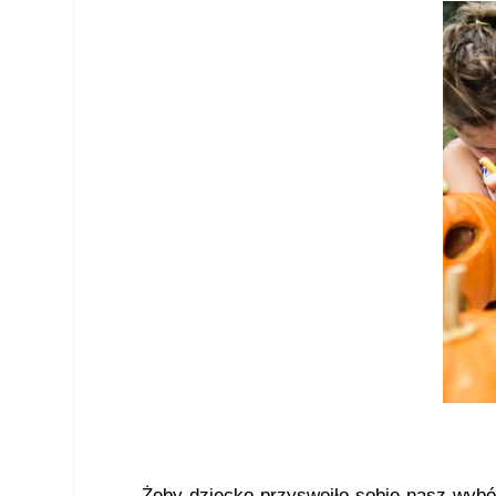
Żeby dziecko przyswoiło sobie nasz wybór