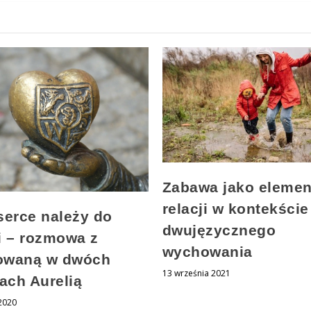
Zabawa jako elemen
relacji w kontekście
serce należy do
dwujęzycznego
i – rozmowa z
wychowania
owaną w dwóch
13 września 2021
rach Aurelią
 2020