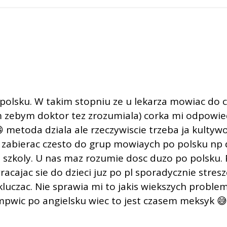
polsku. W takim stopniu ze u lekarza mowiac do c
am zebym doktor tez zrozumiala) corka mi odpowie
etoda dziala ale rzeczywiscie trzeba ja kultywo
 zabierac czesto do grup mowiaych po polsku np 
 szkoly. U nas maz rozumie dosc duzo po polsku. 
cajac sie do dzieci juz po pl sporadycznie stres
luczac. Nie sprawia mi to jakis wiekszych prob
pwic po angielsku wiec to jest czasem meksyk 