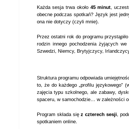
Każda sesja trwa około
45 minut
, uczest
obecne podczas spotkań? Język jest jedny
ona nie dotyczy (czyli mnie).
Przez ostatni rok do programu przystąpił
rodzin innego pochodzenia żyjących we 
Szwedzi, Niemcy, Brytyjczycy, Irlandczycy
Struktura programu odpowiada umiejętno
to, że do każdego „profilu językowego” 
zajęcia typu szkolnego, ale zabawy, dy
spaceru, w samochodzie… w zależności od
Program składa się
z czterech sesji
, pod
spotkaniem online.