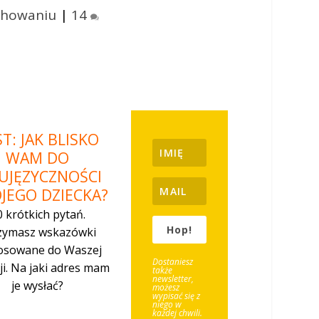
chowaniu
|
14
T: JAK BLISKO
WAM DO
UJĘZYCZNOŚCI
JEGO DZIECKA?
0 kr
ó
tkich pytań.
Hop!
zymasz wskazówki
osowane do Waszej
Dostaniesz
ji.
Na jaki adres mam
tak
ż
e
newsletter,
je wysłać?
możesz
wypisać się z
niego w
ka
ż
dej chwili.