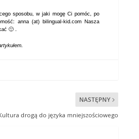
cego sposobu, w jaki mogę Ci pomóc, po
ość: anna (at) bilingual-kid.com Nasza
ać 🙂 .
artykułem.
NASTĘPNY
Kultura drogą do języka mniejszościowego