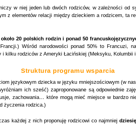
niczy w niej jeden lub dwóch rodziców, w zależności od sy
m z elementów relacji między dzieckiem a rodzicem, ta rela
o
około 20 polskich rodzin i ponad 50 francuskojęzyczny
Francji.) Wśród narodowości ponad 50% to Francuzi, nas
 i kilku rodziców z Ameryki Łacińskiej (Meksyku, Kolumbii i
Struktura programu wsparcia
ściom językowym dziecka w języku mniejszościowym (w na
(wyróżniam ich sześć) zaproponowane są odpowiednie zaję
skusje, zachowania… które mogą mieć miejsce w bardzo ni
 życzenia rodzica.)
czas każdej z nich proponuję rodzicowi co najmniej
dziesi