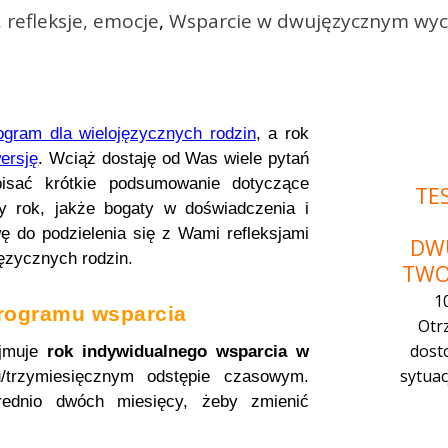
 refleksje, emocje
,
Wsparcie w dwujęzycznym wy
ogram dla wielojęzycznych rodzin
, a rok
ersję
. Wciąż dostaję od Was wiele pytań
isać krótkie podsumowanie dotyczące
TES
y rok, jakże bogaty w doświadczenia i
ę do podzielenia się z Wami refleksjami
DW
ęzycznych rodzin.
TWO
1
rogramu wsparcia
Otr
dost
ejmuje
rok indywidualnego wsparcia w
sytuac
trzymiesięcznym odstępie czasowym.
ednio dwóch miesięcy, żeby zmienić