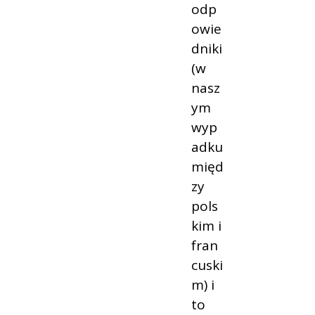
odp
owie
dniki
(w
nasz
ym
wyp
adku
międ
zy
pols
kim i
fran
cuski
m) i
to