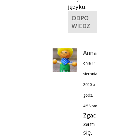
języku.
ODPO
WIEDZ
Anna
dnia 11
sierpnia
2020 o
godz.
4:58 pm
Zgad
zam
się,