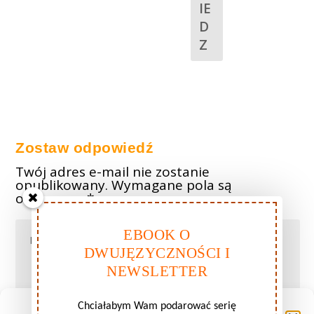
IE
D
Z
Zostaw odpowiedź
Twój adres e-mail nie zostanie
opublikowany.
Wymagane pola są
oznaczone
*
EBOOK O
DWUJĘZYCZNOŚCI I
NEWSLETTER
Chciałabym Wam podarować serię
Zarządzaj zgodami plików