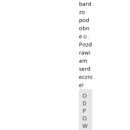
bard
zo
pod
obn
e☺.
Pozd
rawi
am
serd
eczni
e!
O
D
P
O
W