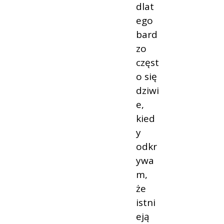
dlat
ego
bard
zo
częst
o się
dziwi
e,
kied
y
odkr
ywa
m,
że
istni
eją