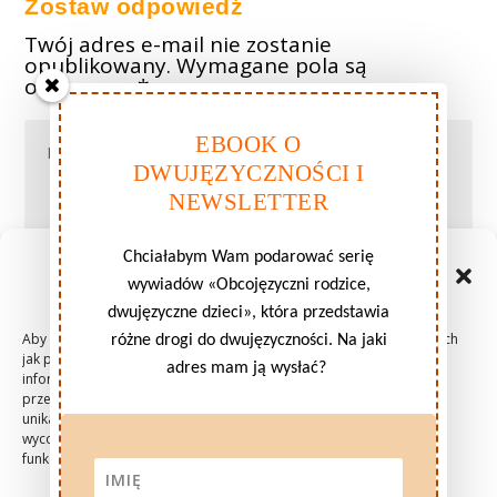
Zostaw odpowiedź
Twój adres e-mail nie zostanie
opublikowany.
Wymagane pola są
oznaczone
*
EBOOK O
DWUJĘZYCZNOŚCI I
NEWSLETTER
Chciałabym Wam podarować serię
Zarządzaj zgodami plików
wywiadów «Obcojęzyczni rodzice,
cookie
dwujęzyczne dzieci», która przedstawia
Aby zapewnić jak najlepsze wrażenia, korzystamy z technologii, takich
różne drogi do dwujęzyczności. Na jaki
jak pliki cookie, do przechowywania i/lub uzyskiwania dostępu do
adres mam ją wysłać?
informacji o urządzeniu. Zgoda na te technologie pozwoli nam
przetwarzać dane, takie jak zachowanie podczas przeglądania lub
unikalne identyfikatory na tej stronie. Brak wyrażenia zgody lub
wycofanie zgody może niekorzystnie wpłynąć na niektóre cechy i
funkcje.