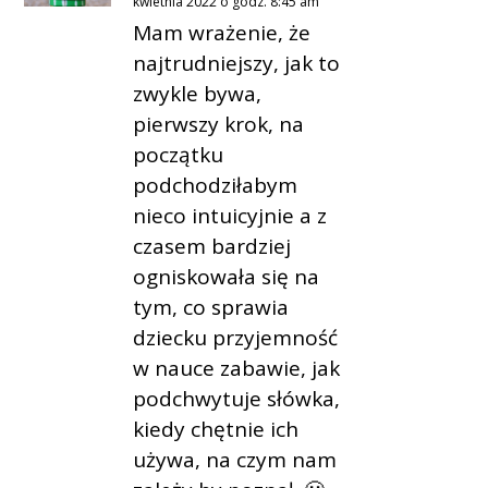
kwietnia 2022 o godz. 8:45 am
Mam wrażenie, że
najtrudniejszy, jak to
zwykle bywa,
pierwszy krok, na
początku
podchodziłabym
nieco intuicyjnie a z
czasem bardziej
ogniskowała się na
tym, co sprawia
dziecku przyjemność
w nauce zabawie, jak
podchwytuje słówka,
kiedy chętnie ich
używa, na czym nam