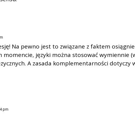
am
kesję! Na pewno jest to związane z faktem osiągn
 momencie, języki można stosować wymiennie (w w
języcznych. A zasada komplementarności dotyczy
54 pm