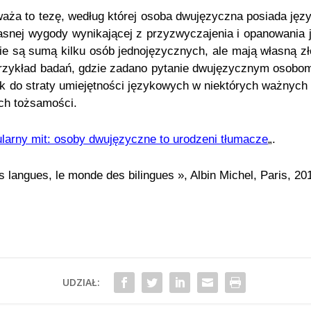
aża to tezę, według której osoba dwujęzyczna posiada języ
asnej wygody wynikającej z przyzwyczajenia i opanowania j
nie są sumą kilku osób
jednojęzycznych, ale mają własną z
rzykład badań, gdzie zadano pytanie dwujęzycznym osobom
ak do straty umiejętności językowych w niektórych ważnych 
ich tożsamości.
larny mit: osoby dwujęzyczne to urodzeni tłumacze
„.
s langues, le monde des bilingues », Albin Michel, Paris, 20
UDZIAŁ: