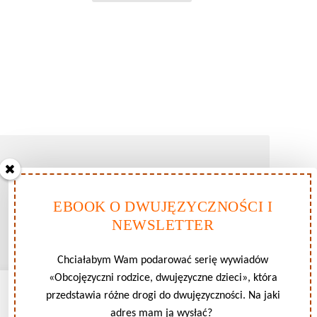
EBOOK O DWUJĘZYCZNOŚCI I
NEWSLETTER
Chciałabym Wam podarować serię wywiadów
«Obcojęzyczni rodzice, dwujęzyczne dzieci», która
Zarządzaj zgodami plików cookie
przedstawia różne drogi do dwujęzyczności. Na jaki
adres mam ją wysłać?