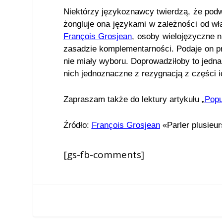
Niektórzy językoznawcy twierdzą, że podw
żongluje ona językami w zależności od wł
François Grosjean
, osoby wielojęzyczne 
zasadzie komplementarności. Podaje on p
nie miały wyboru. Doprowadziłoby to jedn
nich jednoznaczne z rezygnacją z części 
Zapraszam także do lektury artykułu „
Popu
Źródło
:
François Grosjean
«Parler plusieur
[gs-fb-comments]