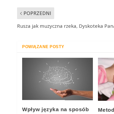
POPRZEDNI
Rusza jak muzyczna rzeka, Dyskoteka Pana
POWIĄZANE POSTY
Wpływ języka na sposób
Metod