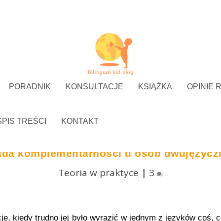
PORADNIK
KONSULTACJE
KSIĄŻKA
OPINIE 
SPIS TREŚCI
KONTAKT
ada komplementarności u osób dwujęzycz
Teoria w praktyce
|
3
e, kiedy trudno jej było wyrazić w jednym z języków coś, 