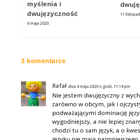
myślenia i
dwuję
dwujęzyczność
11 listopa
6 maja 2020
3 komentarze
Rafał
dnia 4 maja 2020 o godz. 11:14 pm
Nie jestem dwujęzyczny z wych
zarówno w obcym, jak i ojczyst
podważającymi dominację języ
wygodniejszy, a nie lepiej znan
chodzi tu o sam język, a o kwe
języku nie mają najmniejszego