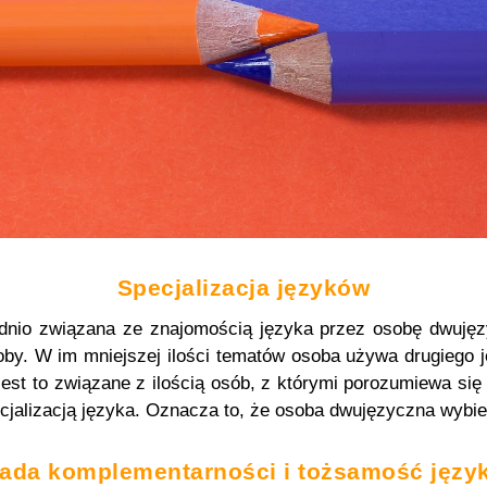
Specjalizacja języków
dnio związana ze znajomością języka przez osobę dwujęzy
soby. W im mniejszej ilości tematów osoba używa drugiego 
est to związane z ilością osób, z którymi porozumiewa się
jalizacją języka. Oznacza to, że osoba dwujęzyczna wybier
ada komplementarności i tożsamość języ