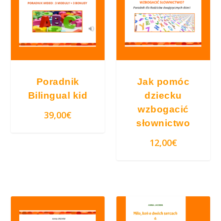
d
w
y
s
o
k
Poradnik
Jak pomóc
i
Bilingual kid
dziecku
e
wzbogacić
j
39,00
€
słownictwo
d
o
12,00
€
n
i
s
k
i