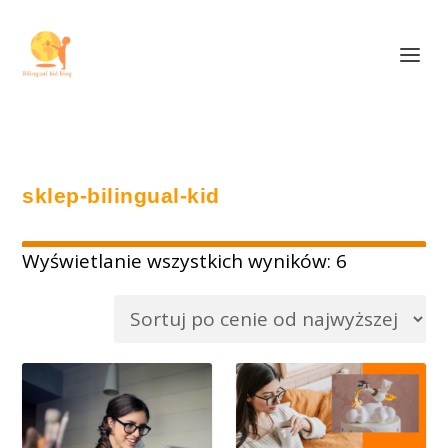
sklep-bilingual-kid
P
Wyświetlanie wszystkich wyników: 6
o
s
o
r
t
o