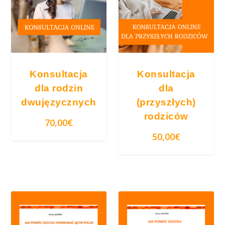
w
a
n
e
w
e
Konsultacja
Konsultacja
d
dla rodzin
dla
ł
dwujęzycznych
(przyszłych)
u
rodziców
70,00
€
g
50,00
€
c
e
n
y
:
o