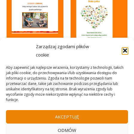
e
j
Zarządzaj zgodami plików
Gry i zabawy
Książka dla
cookie
do rozwijania
dwujęzycznych
Aby zapewnić jak najlepsze wrażenia, korzystamy z technologii, takich
języka
dzieci (ebook)
jak pliki cookie, do przechowywania i/lub uzyskiwania dostępu do
informacji o urządzeniu. Zgoda na te technologie pozwoli nam
10,00
€
7,50
€
przetwarzać dane, takie jak zachowanie podczas przeglądania lub
unikalne identyfikatory na tej stronie. Brak wyrażenia zgody lub
wycofanie zgody może niekorzystnie wpłynąć na niektóre cechy i
funkcje.
AKCEPTUJĘ
ODMÓW
Mentions legales i ogólne warunki